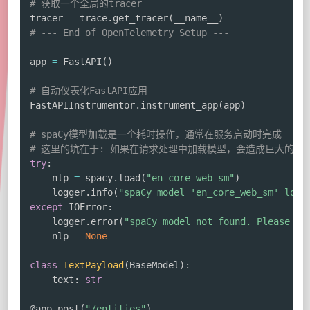
# 获取一个全局的tracer
tracer 
=
 trace
.
get_tracer
(
__name__
)
# --- End of OpenTelemetry Setup ---
app 
=
 FastAPI
(
)
# 自动仪表化FastAPI应用
FastAPIInstrumentor
.
instrument_app
(
app
)
# spaCy模型加载是一个耗时操作，通常在服务启动时完成
# 这里的坑在于: 如果在请求处理中加载模型，会造成巨大的延
try
:
    nlp 
=
 spacy
.
load
(
"en_core_web_sm"
)
    logger
.
info
(
"spaCy model 'en_core_web_sm' load
except
 IOError
:
    logger
.
error
(
"spaCy model not found. Please ru
    nlp 
=
None
class
TextPayload
(
BaseModel
)
:
    text
:
str
@app
.
post
(
"/entities"
)