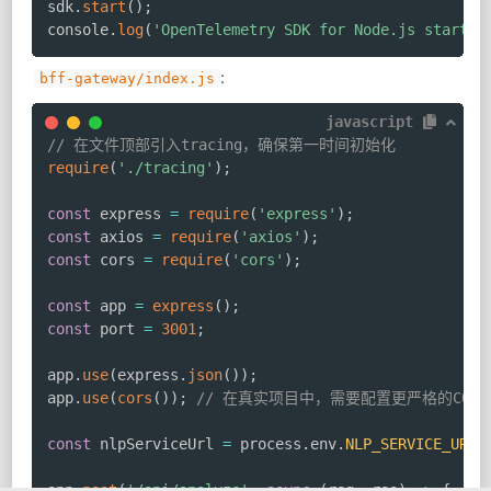
sdk
.
start
(
)
;
console
.
log
(
'OpenTelemetry SDK for Node.js started
:
bff-gateway/index.js
javascript
// 在文件顶部引入tracing，确保第一时间初始化
require
(
'./tracing'
)
;
const
 express 
=
require
(
'express'
)
;
const
 axios 
=
require
(
'axios'
)
;
const
 cors 
=
require
(
'cors'
)
;
const
 app 
=
express
(
)
;
const
 port 
=
3001
;
app
.
use
(
express
.
json
(
)
)
;
app
.
use
(
cors
(
)
)
;
// 在真实项目中，需要配置更严格的CORS
const
 nlpServiceUrl 
=
 process
.
env
.
NLP_SERVICE_URL
app
.
post
(
'/api/analyze'
,
async
(
req
,
 res
)
=>
{