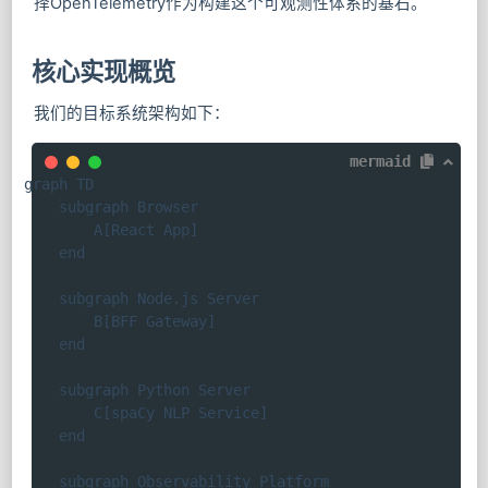
择OpenTelemetry作为构建这个可观测性体系的基石。
核心实现概览
我们的目标系统架构如下：
mermaid
graph TD

    subgraph Browser

        A[React App]

    end

    subgraph Node.js Server

        B[BFF Gateway]

    end

    subgraph Python Server

        C[spaCy NLP Service]

    end

    subgraph Observability Platform
