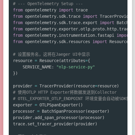
# --- OpenTelemetry Setup ---
from
 opentelemetry 
import
from
 opentelemetry
.
sdk
.
trace 
import
from
 opentelemetry
.
sdk
.
trace
.
export 
import
from
 opentelemetry
.
exporter
.
otlp
.
proto
.
http
.
trace_
from
 opentelemetry
.
instrumentation
.
fastapi 
import
from
 opentelemetry
.
sdk
.
resources 
import
 Resource
,
 
# 设置服务名，这将在Jaeger UI中显示
resource 
=
 Resource
(
attributes
=
{
    SERVICE_NAME
:
"nlp-service-py"
}
)
provider 
=
 TracerProvider
(
resource
=
resource
)
# 使用OTLP HTTP Exporter将数据发送到Collector
# OTEL_EXPORTER_OTLP_ENDPOINT 环境变量会自动被SDK使用
exporter 
=
 OTLPSpanExporter
(
)
processor 
=
 BatchSpanProcessor
(
exporter
)
provider
.
add_span_processor
(
processor
)
trace
.
set_tracer_provider
(
provider
)