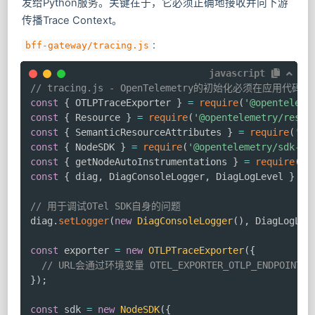
发给Python服务。关键在于，它必须正确地接收并向下游
传播Trace Context。
:
bff-gateway/tracing.js
javascript
// tracing.js - OpenTelemetry的初始化必须在应用代码
const
{
 OTLPTraceExporter 
}
=
require
(
'@openteleme
const
{
 Resource 
}
=
require
(
'@opentelemetry/resou
const
{
 SemanticResourceAttributes 
}
=
require
(
'@o
const
{
 NodeSDK 
}
=
require
(
'@opentelemetry/sdk-no
const
{
 getNodeAutoInstrumentations 
}
=
require
(
'@
const
{
 diag
,
 DiagConsoleLogger
,
 DiagLogLevel 
}
=
// 用于调试OTel SDK自身的问题
diag
.
setLogger
(
new
DiagConsoleLogger
(
)
,
 DiagLogLev
const
 exporter 
=
new
OTLPTraceExporter
(
{
// URL会通过环境变量 OTEL_EXPORTER_OTLP_ENDPOINT
}
)
;
const
 sdk 
=
new
NodeSDK
(
{