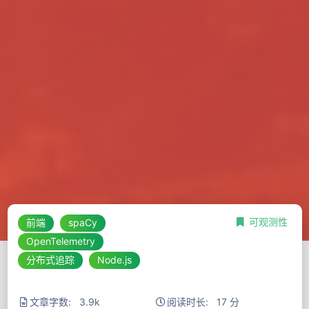
可观测性
前端
spaCy
OpenTelemetry
分布式追踪
Node.js
文章字数: 3.9k
阅读时长: 17 分