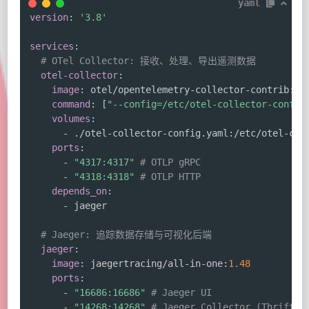
yaml
version
:
'3.8'
services
:
# OTel Collector: 接收、处理、导出遥测数据
otel-collector
:
image
:
 otel/opentelemetry
-
collector
-
contrib
:
0.8
command
:
[
"--config=/etc/otel-collector-config
volumes
:
-
 ./otel
-
collector
-
config.yaml
:
/etc/otel
-
col
ports
:
-
"4317:4317"
# OTLP gRPC
-
"4318:4318"
# OTLP HTTP
depends_on
:
-
 jaeger

# Jaeger: 追踪数据存储与可视化后端
jaeger
:
image
:
 jaegertracing/all
-
in
-
one
:
1.48
ports
:
-
"16686:16686"
# Jaeger UI
-
"14268:14268"
# Jaeger Collector (Thrift H