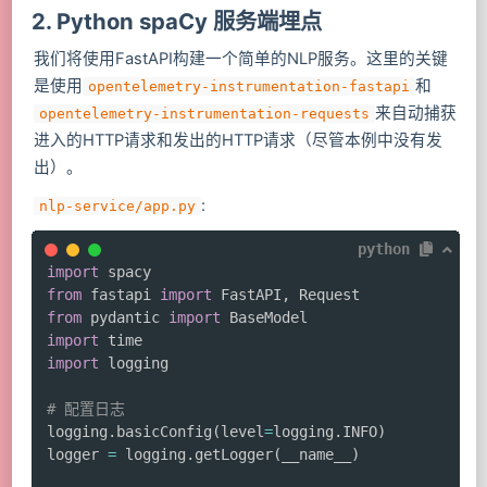
2. Python spaCy 服务端埋点
我们将使用FastAPI构建一个简单的NLP服务。这里的关键
是使用
和
opentelemetry-instrumentation-fastapi
来自动捕获
opentelemetry-instrumentation-requests
进入的HTTP请求和发出的HTTP请求（尽管本例中没有发
出）。
:
nlp-service/app.py
python
import
from
 fastapi 
import
 FastAPI
,
from
 pydantic 
import
import
import
 logging

# 配置日志
logging
.
basicConfig
(
level
=
logging
.
INFO
)
logger 
=
 logging
.
getLogger
(
__name__
)