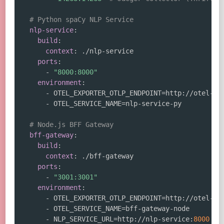
# Python spaCy NLP Service
nlp-service
:
build
:
context
:
 ./nlp
-
service

ports
:
-
"8000:8000"
environment
:
-
 OTEL_EXPORTER_OTLP_ENDPOINT=http
:
//otel
-
co
-
 OTEL_SERVICE_NAME=nlp
-
service
-
py

# Node.js BFF Gateway
bff-gateway
:
build
:
context
:
 ./bff
-
gateway

ports
:
-
"3001:3001"
environment
:
-
 OTEL_EXPORTER_OTLP_ENDPOINT=http
:
//otel
-
co
-
 OTEL_SERVICE_NAME=bff
-
gateway
-
node

-
 NLP_SERVICE_URL=http
:
//nlp
-
service
:
8000