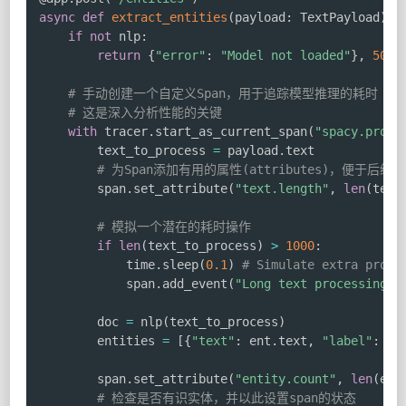
async
def
extract_entities
(
payload
:
 TextPayload
)
:
if
not
 nlp
:
return
{
"error"
:
"Model not loaded"
}
,
500
# 手动创建一个自定义Span，用于追踪模型推理的耗时
# 这是深入分析性能的关键
with
 tracer
.
start_as_current_span
(
"spacy.proce
        text_to_process 
=
 payload
.
text

# 为Span添加有用的属性(attributes)，便于后续
        span
.
set_attribute
(
"text.length"
,
len
(
text
# 模拟一个潜在的耗时操作
if
len
(
text_to_process
)
>
1000
:
            time
.
sleep
(
0.1
)
# Simulate extra proce
            span
.
add_event
(
"Long text processing l
        doc 
=
 nlp
(
text_to_process
)
        entities 
=
[
{
"text"
:
 ent
.
text
,
"label"
:
 en
        span
.
set_attribute
(
"entity.count"
,
len
(
ent
# 检查是否有识实体，并以此设置span的状态