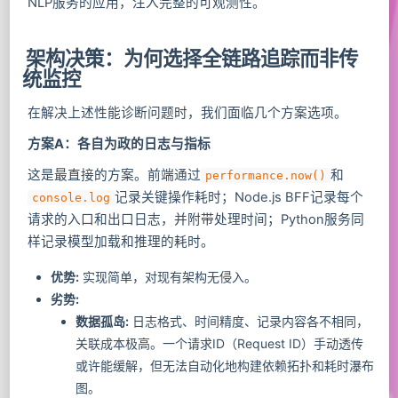
NLP服务的应用，注入完整的可观测性。
架构决策：为何选择全链路追踪而非传
统监控
在解决上述性能诊断问题时，我们面临几个方案选项。
方案A：各自为政的日志与指标
这是最直接的方案。前端通过
和
performance.now()
记录关键操作耗时；Node.js BFF记录每个
console.log
请求的入口和出口日志，并附带处理时间；Python服务同
样记录模型加载和推理的耗时。
优势:
实现简单，对现有架构无侵入。
劣势:
数据孤岛:
日志格式、时间精度、记录内容各不相同，
关联成本极高。一个请求ID（Request ID）手动透传
或许能缓解，但无法自动化地构建依赖拓扑和耗时瀑布
图。