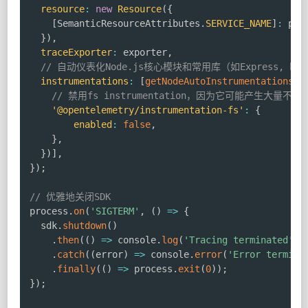
resource
:
new
Resource
(
{
[
SemanticResourceAttributes
.
SERVICE_NAME
]
:
 pro
}
)
,
traceExporter
:
 exporter
,
// 自动仪表化Node.js核心模块和常用库（如Express, htt
instrumentations
:
[
getNodeAutoInstrumentations
(
{
// 禁用fs instrumentation，因为它可能产生大量不必要
'@opentelemetry/instrumentation-fs'
:
{
enabled
:
false
,
}
,
}
)
]
,
}
)
;
// 优雅地关闭SDK
process
.
on
(
'SIGTERM'
,
(
)
=>
{
  sdk
.
shutdown
(
)
.
then
(
(
)
=>
 console
.
log
(
'Tracing terminated'
)
)
.
catch
(
(
error
)
=>
 console
.
error
(
'Error termina
.
finally
(
(
)
=>
 process
.
exit
(
0
)
)
;
}
)
;