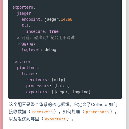
exporters
:
jaeger
:
endpoint
:
 jaeger
:
14268
tls
:
insecure
:
true
# 可选: 输出到控制台用于调试
logging
:
loglevel
:
 debug

service
:
pipelines
:
traces
:
receivers
:
[
otlp
]
processors
:
[
batch
]
exporters
:
[
jaeger
,
 logging
]
这个配置是整个体系的核心枢纽。它定义了Collector如何
接收数据（
），如何处理（
），
receivers
processors
以及发送到哪里（
）。
exporters