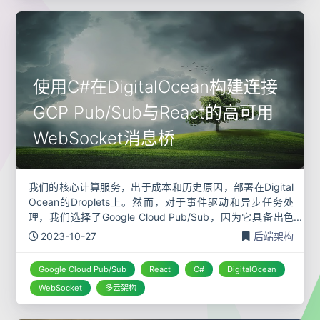
使用C#在DigitalOcean构建连接
GCP Pub/Sub与React的高可用
WebSocket消息桥
我们的核心计算服务，出于成本和历史原因，部署在Digital
Ocean的Droplets上。然而，对于事件驱动和异步任务处
理，我们选择了Google Cloud Pub/Sub，因为它具备出色
的可扩展性和托管便利性。这就产生了一个直接的技术
2023-10-27
后端架构
Google Cloud Pub/Sub
React
C#
DigitalOcean
WebSocket
多云架构