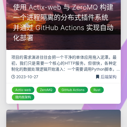
使用 Actix-web 与 ZeroMQ 构建
一个进程隔离的分布式插件系统
并通过 GitHub Actions 实现自动
化部署
项目的需求演进往往会把一个干净的单体应用拖入泥潭。最
初，我们只是需要一个核心的HTTP服务，但很快，各种定
制化的数据处理逻辑开始涌入：一个需要调用Python脚本，
一个需要执行计算密集的算法，另一个则需要连接一个特殊
2023-10-27
后端架构
的硬件设备。把这些功能全
Actix-web
ZeroMQ
GitHub Actions
Rust
微内核架构