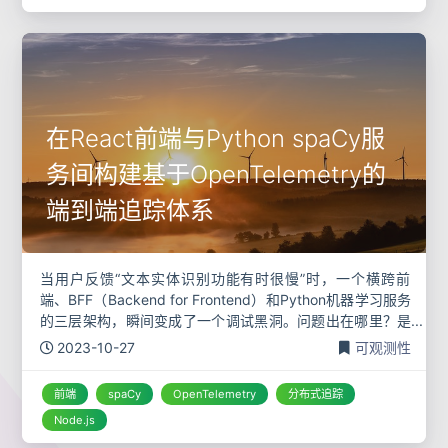
在React前端与Python spaCy服
务间构建基于OpenTelemetry的
端到端追踪体系
当用户反馈“文本实体识别功能有时很慢”时，一个横跨前
端、BFF（Backend for Frontend）和Python机器学习服务
的三层架构，瞬间变成了一个调试黑洞。问题出在哪里？是
用户网络到CDN的延迟，是React应用自身的计算，是N
2023-10-27
可观测性
前端
spaCy
OpenTelemetry
分布式追踪
Node.js