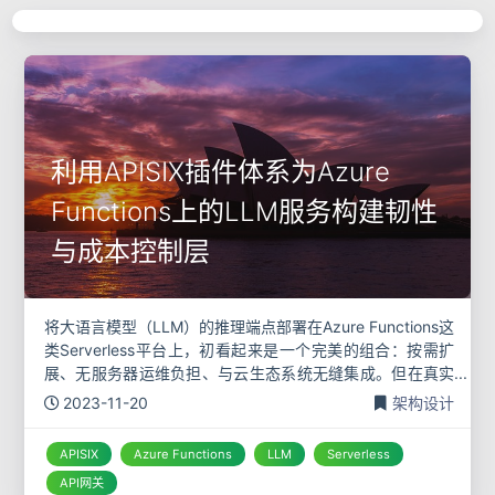
利用APISIX插件体系为Azure
Functions上的LLM服务构建韧性
与成本控制层
将大语言模型（LLM）的推理端点部署在Azure Functions这
类Serverless平台上，初看起来是一个完美的组合：按需扩
展、无服务器运维负担、与云生态系统无缝集成。但在真实
的项目中，这种看似简单的架构背后隐藏着巨大的成本和稳
2023-11-20
架构设计
定性
APISIX
Azure Functions
LLM
Serverless
API网关