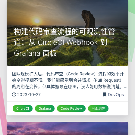
构建代码审查流程的可观测性管
道：从 CircleCI Webhook 到
Grafana 面板
团队规模扩大后，代码审查（Code Review）流程的效率开
始变得模糊不清。我们能感觉到合并请求（Pull Request）
的周期在变长，但具体瓶颈在哪里，没人能用数据说清楚。
是评审响应太慢？是修改的轮次太多？还是单纯因为某些项
2023-10-27
DevOps
目的 CI
CircleCI
Grafana
Code Review
可观测性