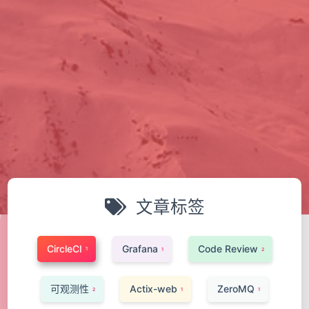
文章标签
CircleCI
Grafana
Code Review
1
1
2
可观测性
Actix-web
ZeroMQ
2
1
1