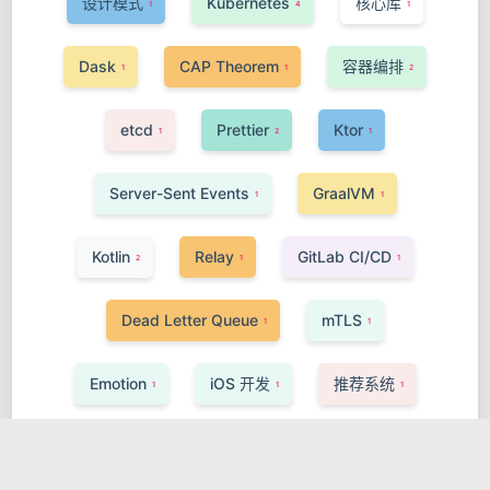
设计模式
Kubernetes
核心库
1
4
1
Dask
CAP Theorem
容器编排
1
1
2
etcd
Prettier
Ktor
1
2
1
Server-Sent Events
GraalVM
1
1
Kotlin
Relay
GitLab CI/CD
2
1
1
Dead Letter Queue
mTLS
1
1
Emotion
iOS 开发
推荐系统
1
1
1
Kit
Prometheus TSDB
WebRTC
2
1
1