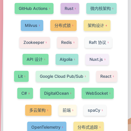
GitHub Actions
Rust
微内核架构
1
1
1
Milvus
分布式锁
架构设计
1
1
4
Zookeeper
Redis
Raft 协议
1
1
1
API 设计
Algolia
Nuxt.js
1
1
1
Lit
Google Cloud Pub/Sub
React
1
1
1
C#
DigitalOcean
WebSocket
2
1
1
多云架构
前端
spaCy
1
1
1
OpenTelemetry
分布式追踪
1
1