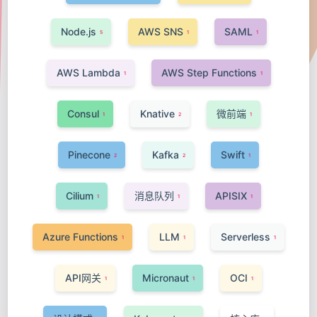
Node.js
AWS SNS
SAML
5
1
1
AWS Lambda
AWS Step Functions
1
1
Consul
Knative
微前端
1
2
1
Pinecone
Kafka
Swift
2
2
1
Cilium
消息队列
APISIX
1
1
1
Azure Functions
LLM
Serverless
1
1
1
API网关
Micronaut
OCI
1
1
1