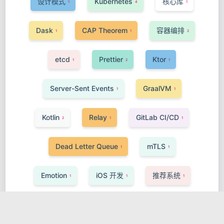
设计模式
Kubernetes
核心库
1
4
1
Dask
CAP Theorem
容器编排
1
1
2
etcd
Prettier
Ktor
1
2
1
Server-Sent Events
GraalVM
1
1
Kotlin
Relay
GitLab CI/CD
2
1
1
Dead Letter Queue
mTLS
1
1
Emotion
iOS 开发
推荐系统
1
1
1
Kit
Prometheus TSDB
WebRTC
2
1
1