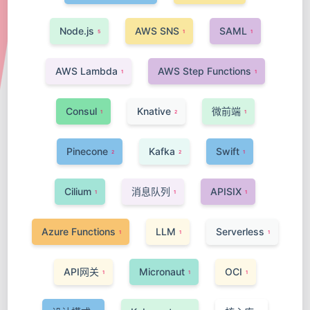
Node.js
AWS SNS
SAML
5
1
1
AWS Lambda
AWS Step Functions
1
1
Consul
Knative
微前端
1
2
1
Pinecone
Kafka
Swift
2
2
1
Cilium
消息队列
APISIX
1
1
1
Azure Functions
LLM
Serverless
1
1
1
API网关
Micronaut
OCI
1
1
1