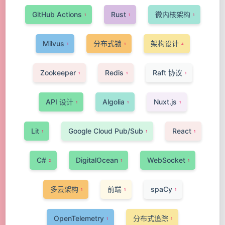
GitHub Actions
Rust
微内核架构
1
1
1
Milvus
分布式锁
架构设计
1
1
4
Zookeeper
Redis
Raft 协议
1
1
1
API 设计
Algolia
Nuxt.js
1
1
1
Lit
Google Cloud Pub/Sub
React
1
1
1
C#
DigitalOcean
WebSocket
2
1
1
多云架构
前端
spaCy
1
1
1
OpenTelemetry
分布式追踪
1
1