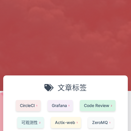
文章标签
CircleCI
Grafana
Code Review
1
1
2
可观测性
Actix-web
ZeroMQ
2
1
1