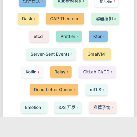
设计模式
Kubernetes
核心库
1
4
1
Dask
CAP Theorem
容器编排
1
1
2
etcd
Prettier
Ktor
1
2
1
Server-Sent Events
GraalVM
1
1
Kotlin
Relay
GitLab CI/CD
2
1
1
Dead Letter Queue
mTLS
1
1
Emotion
iOS 开发
推荐系统
1
1
1
Kit
Prometheus TSDB
WebRTC
2
1
1