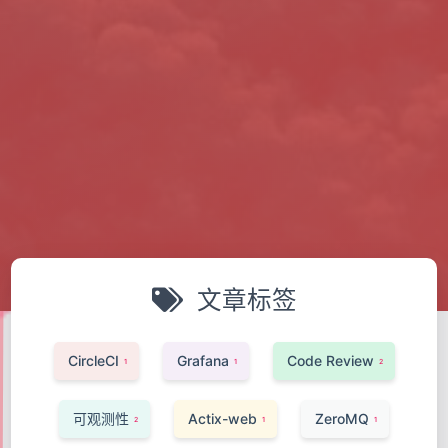
文章标签
CircleCI
Grafana
Code Review
1
1
2
可观测性
Actix-web
ZeroMQ
2
1
1