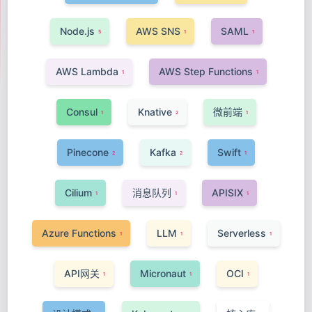
Node.js
AWS SNS
SAML
5
1
1
AWS Lambda
AWS Step Functions
1
1
Consul
Knative
微前端
1
2
1
Pinecone
Kafka
Swift
2
2
1
Cilium
消息队列
APISIX
1
1
1
Azure Functions
LLM
Serverless
1
1
1
API网关
Micronaut
OCI
1
1
1