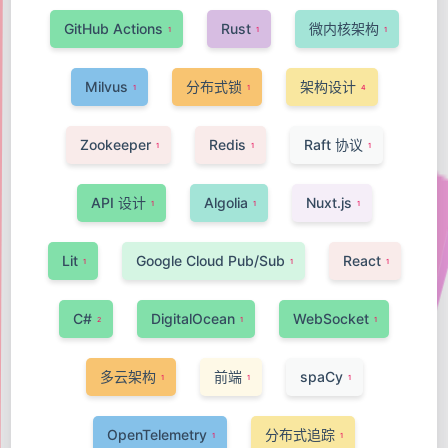
GitHub Actions
Rust
微内核架构
1
1
1
Milvus
分布式锁
架构设计
1
1
4
Zookeeper
Redis
Raft 协议
1
1
1
API 设计
Algolia
Nuxt.js
1
1
1
Lit
Google Cloud Pub/Sub
React
1
1
1
C#
DigitalOcean
WebSocket
2
1
1
多云架构
前端
spaCy
1
1
1
OpenTelemetry
分布式追踪
1
1