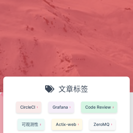
文章标签
CircleCI
Grafana
Code Review
1
1
2
可观测性
Actix-web
ZeroMQ
2
1
1