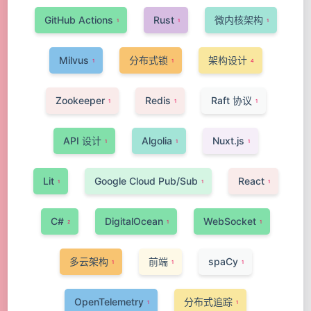
GitHub Actions
Rust
微内核架构
1
1
1
Milvus
分布式锁
架构设计
1
1
4
Zookeeper
Redis
Raft 协议
1
1
1
API 设计
Algolia
Nuxt.js
1
1
1
Lit
Google Cloud Pub/Sub
React
1
1
1
C#
DigitalOcean
WebSocket
2
1
1
多云架构
前端
spaCy
1
1
1
OpenTelemetry
分布式追踪
1
1