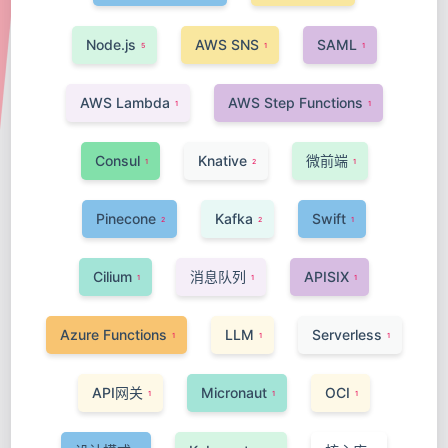
Node.js
AWS SNS
SAML
5
1
1
AWS Lambda
AWS Step Functions
1
1
Consul
Knative
微前端
1
2
1
Pinecone
Kafka
Swift
2
2
1
Cilium
消息队列
APISIX
1
1
1
Azure Functions
LLM
Serverless
1
1
1
API网关
Micronaut
OCI
1
1
1