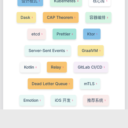
设计模式
Kubernetes
核心库
1
4
1
Dask
CAP Theorem
容器编排
1
1
2
etcd
Prettier
Ktor
1
2
1
Server-Sent Events
GraalVM
1
1
Kotlin
Relay
GitLab CI/CD
2
1
1
Dead Letter Queue
mTLS
1
1
Emotion
iOS 开发
推荐系统
1
1
1
Kit
Prometheus TSDB
WebRTC
2
1
1