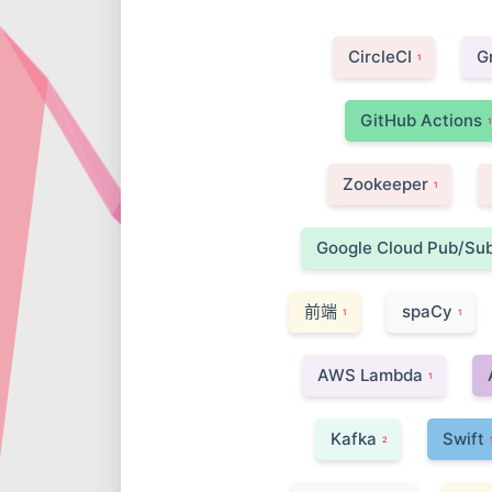
CircleCI
G
1
GitHub Actions
1
Zookeeper
1
Google Cloud Pub/Su
前端
spaCy
1
1
AWS Lambda
1
Kafka
Swift
2