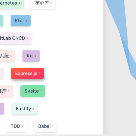
ernetes
核心库
4
1
Ktor
1
itLab CI/CD
1
系统
Kit
1
2
Express.js
1
组件库
Svelte
1
1
Fastify
1
2
TDD
Babel
1
1