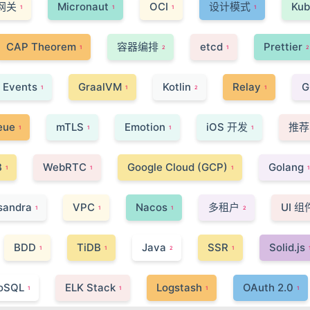
I网关
Micronaut
OCI
设计模式
Kub
1
1
1
1
CAP Theorem
容器编排
etcd
Prettier
1
2
1
2
 Events
GraalVM
Kotlin
Relay
G
1
1
2
1
eue
mTLS
Emotion
iOS 开发
推荐
1
1
1
1
B
WebRTC
Google Cloud (GCP)
Golang
1
1
1
1
sandra
VPC
Nacos
多租户
UI 
1
1
1
2
BDD
TiDB
Java
SSR
Solid.js
1
1
2
1
oSQL
ELK Stack
Logstash
OAuth 2.0
1
1
1
1