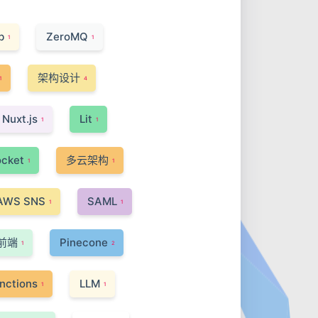
b
ZeroMQ
1
1
架构设计
1
4
Nuxt.js
Lit
1
1
cket
多云架构
1
1
AWS SNS
SAML
1
1
前端
Pinecone
1
2
nctions
LLM
1
1