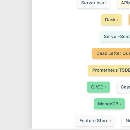
Serverless
AP
1
Dask
1
Server-Sent
Dead Letter Qu
Prometheus TSD
CI/CD
Cas
1
MongoDB
2
Feature Store
N
1