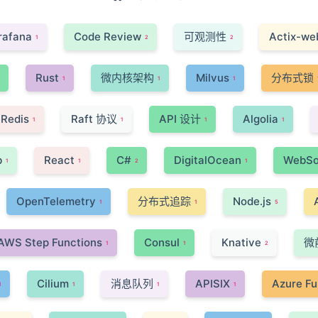
rafana
Code Review
可观测性
Actix-we
1
2
2
Rust
微内核架构
Milvus
分布式锁
1
1
1
Redis
Raft 协议
API 设计
Algolia
1
1
1
1
b
React
C#
DigitalOcean
WebSo
1
1
2
1
OpenTelemetry
分布式追踪
Node.js
1
1
5
AWS Step Functions
Consul
Knative
微
1
1
2
Cilium
消息队列
APISIX
Azure Fu
1
1
1
1