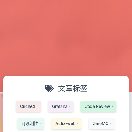
文章标签
CircleCI
Grafana
Code Review
1
1
2
可观测性
Actix-web
ZeroMQ
2
1
1