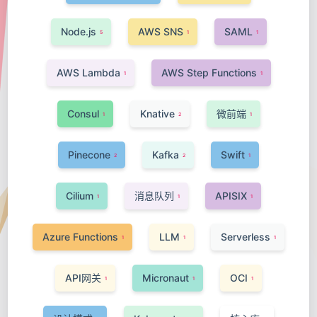
Node.js
AWS SNS
SAML
5
1
1
AWS Lambda
AWS Step Functions
1
1
Consul
Knative
微前端
1
2
1
Pinecone
Kafka
Swift
2
2
1
Cilium
消息队列
APISIX
1
1
1
Azure Functions
LLM
Serverless
1
1
1
API网关
Micronaut
OCI
1
1
1