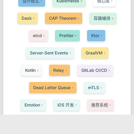
设计模式
Kubernetes
核心库
1
4
1
Dask
CAP Theorem
容器编排
1
1
2
etcd
Prettier
Ktor
1
2
1
Server-Sent Events
GraalVM
1
1
Kotlin
Relay
GitLab CI/CD
2
1
1
Dead Letter Queue
mTLS
1
1
Emotion
iOS 开发
推荐系统
1
1
1
Kit
Prometheus TSDB
WebRTC
2
1
1