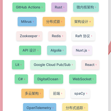
GitHub Actions
Rust
微内核架构
1
1
1
Milvus
分布式锁
架构设计
1
1
4
Zookeeper
Redis
Raft 协议
1
1
1
API 设计
Algolia
Nuxt.js
1
1
1
Lit
Google Cloud Pub/Sub
React
1
1
1
C#
DigitalOcean
WebSocket
2
1
1
多云架构
前端
spaCy
1
1
1
OpenTelemetry
分布式追踪
1
1