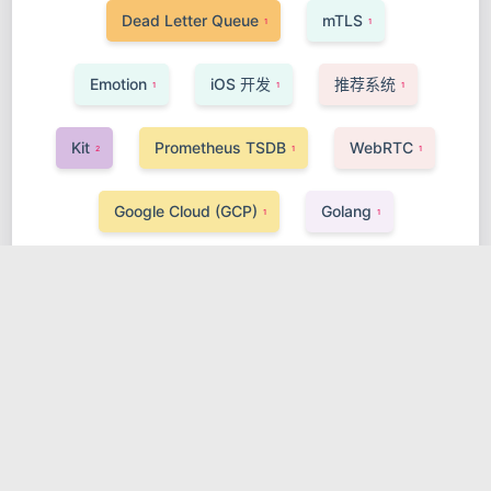
Dead Letter Queue
mTLS
1
1
Emotion
iOS 开发
推荐系统
1
1
1
Kit
Prometheus TSDB
WebRTC
2
1
1
Google Cloud (GCP)
Golang
1
1
Express.js
CI/CD
Cassandra
1
1
1
VPC
Nacos
多租户
1
1
2
UI 组件库
Svelte
MongoDB
1
1
2
BDD
TiDB
Java
SSR
1
1
2
1