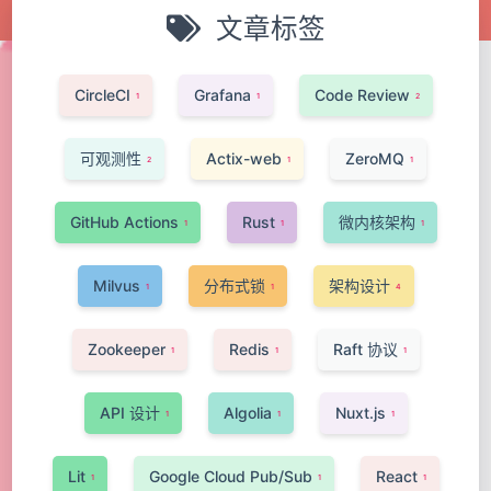
文章标签
CircleCI
Grafana
Code Review
1
1
2
可观测性
Actix-web
ZeroMQ
2
1
1
GitHub Actions
Rust
微内核架构
1
1
1
Milvus
分布式锁
架构设计
1
1
4
Zookeeper
Redis
Raft 协议
1
1
1
API 设计
Algolia
Nuxt.js
1
1
1
Lit
Google Cloud Pub/Sub
React
1
1
1