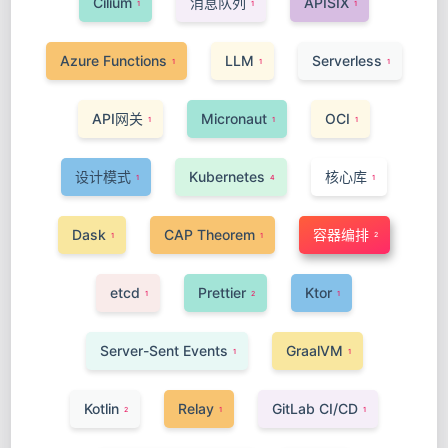
Cilium
消息队列
APISIX
1
1
1
Azure Functions
LLM
Serverless
1
1
1
API网关
Micronaut
OCI
1
1
1
设计模式
Kubernetes
核心库
1
4
1
Dask
CAP Theorem
容器编排
2
1
1
etcd
Prettier
Ktor
1
2
1
Server-Sent Events
GraalVM
1
1
Kotlin
Relay
GitLab CI/CD
2
1
1