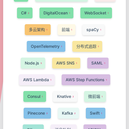
C#
DigitalOcean
WebSocket
2
1
1
多云架构
前端
spaCy
1
1
1
OpenTelemetry
分布式追踪
1
1
Node.js
AWS SNS
SAML
5
1
1
AWS Lambda
AWS Step Functions
1
1
Consul
Knative
微前端
1
2
1
Pinecone
Kafka
Swift
2
2
1