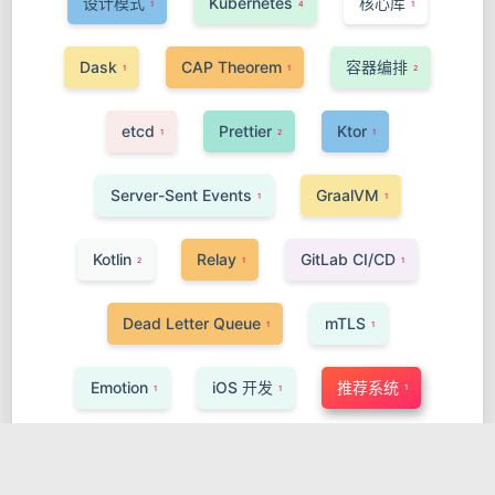
设计模式
Kubernetes
核心库
1
4
1
Dask
CAP Theorem
容器编排
1
1
2
etcd
Prettier
Ktor
1
2
1
Server-Sent Events
GraalVM
1
1
Kotlin
Relay
GitLab CI/CD
2
1
1
Dead Letter Queue
mTLS
1
1
Emotion
iOS 开发
推荐系统
1
1
1
Kit
Prometheus TSDB
WebRTC
2
1
1