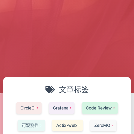
文章标签
CircleCI
Grafana
Code Review
1
1
2
可观测性
Actix-web
ZeroMQ
2
1
1