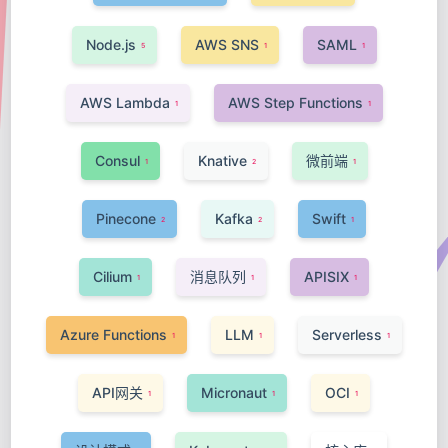
Node.js
AWS SNS
SAML
5
1
1
AWS Lambda
AWS Step Functions
1
1
Consul
Knative
微前端
1
2
1
Pinecone
Kafka
Swift
2
2
1
Cilium
消息队列
APISIX
1
1
1
Azure Functions
LLM
Serverless
1
1
1
API网关
Micronaut
OCI
1
1
1