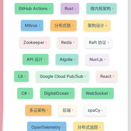
GitHub Actions
Rust
微内核架构
1
1
1
Milvus
分布式锁
架构设计
1
1
4
Zookeeper
Redis
Raft 协议
1
1
1
API 设计
Algolia
Nuxt.js
1
1
1
Lit
Google Cloud Pub/Sub
React
1
1
1
C#
DigitalOcean
WebSocket
2
1
1
多云架构
前端
spaCy
1
1
1
OpenTelemetry
分布式追踪
1
1