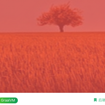
后
GraalVM