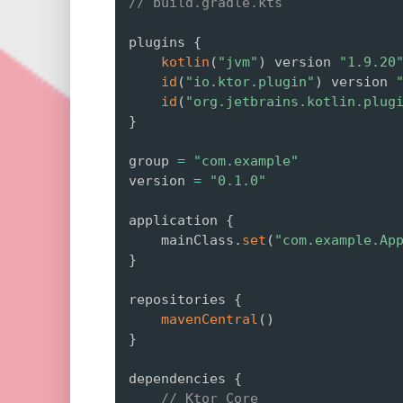
// build.gradle.kts
plugins 
{
kotlin
(
"jvm"
)
 version 
"1.9.20
id
(
"io.ktor.plugin"
)
 version 
id
(
"org.jetbrains.kotlin.plug
}
group 
=
"com.example"
version 
=
"0.1.0"
application 
{
    mainClass
.
set
(
"com.example.Ap
}
repositories 
{
mavenCentral
(
)
}
dependencies 
{
// Ktor Core