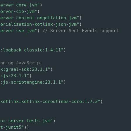
server-core-jvm"
)
server-cio-jvm"
)
server-content-negotiation-jvm"
)
serialization-kotlinx-json-jvm"
)
server-sse-jvm"
)
// Server-Sent Events support
k:logback-classic:1.4.11"
)
unning JavaScript
dk:graal-sdk:23.1.1"
)
s:js:23.1.1"
)
s:js-scriptengine:23.1.1"
)
.kotlinx:kotlinx-coroutines-core:1.7.3"
)
tor-server-tests-jvm"
)
st-junit5"
)
)