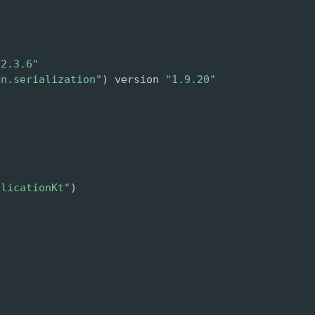
"
"2.3.6"
in.serialization"
)
 version 
"1.9.20"
plicationKt"
)