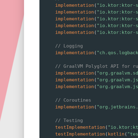
implementation
(
"io.ktor:ktor-
implementation
(
"io.ktor:ktor-
implementation
(
"io.ktor:ktor-
implementation
(
"io.ktor:ktor-
implementation
(
"io.ktor:ktor-
// Logging
implementation
(
"ch.qos.logbac
// GraalVM Polyglot API for r
implementation
(
"org.graalvm.s
implementation
(
"org.graalvm.j
implementation
(
"org.graalvm.j
// Coroutines
implementation
(
"org.jetbrains
// Testing
testImplementation
(
"io.ktor:k
testImplementation
(
kotlin
(
"te