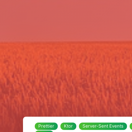
Prettier
Ktor
Server-Sent Events