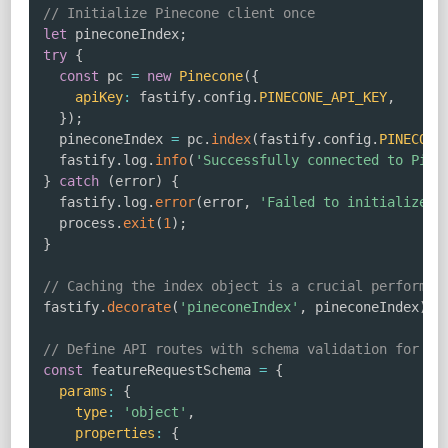
// Initialize Pinecone client once
let
 pineconeIndex
;
try
{
const
 pc 
=
new
Pinecone
(
{
apiKey
:
 fastify
.
config
.
PINECONE_API_KEY
,
}
)
;
  pineconeIndex 
=
 pc
.
index
(
fastify
.
config
.
PINECONE
  fastify
.
log
.
info
(
'Successfully connected to Pine
}
catch
(
error
)
{
  fastify
.
log
.
error
(
error
,
'Failed to initialize P
  process
.
exit
(
1
)
;
}
// Caching the index object is a crucial performan
fastify
.
decorate
(
'pineconeIndex'
,
 pineconeIndex
)
;
// Define API routes with schema validation for pe
const
 featureRequestSchema 
=
{
params
:
{
type
:
'object'
,
properties
:
{