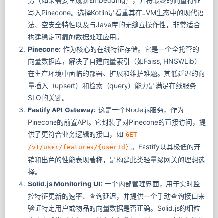
务（如果需要生成新Embedding），并将最终的向量特征
写入Pinecone。选择Kotlin是看重其在JVM生态中的现代语
法、空安全特性以及与Java库的无缝互操作性，非常适合
构建稳定可靠的数据处理应用。
Pinecone:
作为核心的在线特征存储。它是一个全托管的
向量数据库，解决了自建向量索引（如Faiss, HNSWLib）
在生产环境中面临的部署、扩展和维护难题。其低延迟的向
量插入（upsert）和检索（query）能力是满足在线服务
SLO的关键。
Fastify API Gateway:
这是一个Node.js服务，作为
Pinecone的前置API。它封装了对Pinecone的直接访问，提
供了更符合业务逻辑的接口，如
GET
。Fastify以其极低的开
/v1/user/features/{userId}
销和出色的性能表现著称，是构建此类轻量级网关的理想选
择。
Solid.js Monitoring UI:
一个内部管理界面，用于实时监
控特征更新的速率、查询延迟，并提供一个手动查询接口来
验证特定用户或物品的向量数据是否正确。Solid.js的细粒