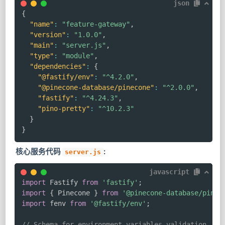
json
{
"name"
:
"feature-gateway"
,
"version"
:
"1.0.0"
,
"main"
:
"server.js"
,
"type"
:
"module"
,
"dependencies"
:
{
"@fastify/env"
:
"^4.2.0"
,
"@pinecone-database/pinecone"
:
"^2.0.0"
,
"fastify"
:
"^4.24.3"
,
"pino-pretty"
:
"^10.2.3"
}
}
核心服务代码
:
server.js
javascript
import
 Fastify 
from
'fastify'
;
import
{
 Pinecone 
}
from
'@pinecone-database/pinec
import
 fenv 
from
'@fastify/env'
;
// Schema for environment variables validation