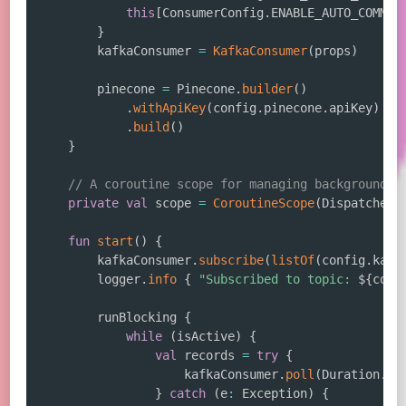
this
[
ConsumerConfig
.
ENABLE_AUTO_COMMIT
}
        kafkaConsumer 
=
KafkaConsumer
(
props
)
        pinecone 
=
 Pinecone
.
builder
(
)
.
withApiKey
(
config
.
pinecone
.
apiKey
)
.
build
(
)
}
// A coroutine scope for managing background t
private
val
 scope 
=
CoroutineScope
(
Dispatchers
fun
start
(
)
{
        kafkaConsumer
.
subscribe
(
listOf
(
config
.
kafk
        logger
.
info
{
"Subscribed to topic: 
${
conf
        runBlocking 
{
while
(
isActive
)
{
val
 records 
=
try
{
                    kafkaConsumer
.
poll
(
Duration
.
of
}
catch
(
e
:
 Exception
)
{