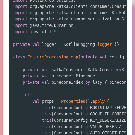
import
 kotlinx
.
coroutines
.
*
import
 org
.
apache
.
kafka
.
clients
.
consumer
.
import
 org
.
apache
.
kafka
.
clients
.
consumer
.
import
 org
.
apache
.
kafka
.
common
.
serialization
.
import
 java
.
time
.
import
 java
.
util
.
*
private
val
 logger 
=
 KotlinLogging
.
logger
{
}
class
FeatureProcessingLoop
(
private
val
 config
:
 Ap
private
val
 kafkaConsumer
:
 KafkaConsumer
<
Strin
private
val
 pinecone
:
 Pinecone

private
val
 pineconeIndex 
by
 lazy 
{
 pinecone
.
g
init
{
val
 props 
=
Properties
(
)
.
apply
{
this
[
ConsumerConfig
.
BOOTSTRAP_SERVERS_
this
[
ConsumerConfig
.
GROUP_ID_CONFIG
]
=
this
[
ConsumerConfig
.
KEY_DESERIALIZER_C
this
[
ConsumerConfig
.
VALUE_DESERIALIZER
this
[
ConsumerConfig
.
AUTO_OFFSET_RESET_