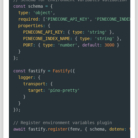
const
 schema 
=
{
type
:
'object'
,
required
:
[
'PINECONE_API_KEY'
,
'PINECONE_INDEX_N
properties
:
{
PINECONE_API_KEY
:
{
type
:
'string'
}
,
PINECONE_INDEX_NAME
:
{
type
:
'string'
}
,
PORT
:
{
type
:
'number'
,
default
:
3000
}
}
}
;
const
 fastify 
=
Fastify
(
{
logger
:
{
transport
:
{
target
:
'pino-pretty'
}
}
}
)
;
// Register environment variables plugin
await
 fastify
.
register
(
fenv
,
{
 schema
,
dotenv
:
tru