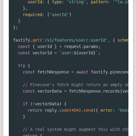
userId
:
{
type
:
'string'
,
pattern
:
'^[a-zA-Z
}
,
required
:
[
'userId'
]
}
}
;
fastify
.
get
(
'/v1/features/user/:userId'
,
{
schema
:
const
{
 userId 
}
=
 request
.
params
;
const
 vectorId 
=
`
user:
${
userId
}
`
;
try
{
const
 fetchResponse 
=
await
 fastify
.
pineconeIn
// Pinecone's fetch might return an empty obje
const
 vectorData 
=
 fetchResponse
.
records
[
vecto
if
(
!
vectorData
)
{
return
 reply
.
code
(
404
)
.
send
(
{
error
:
'User f
}
// A real system might augment this with other
return
{