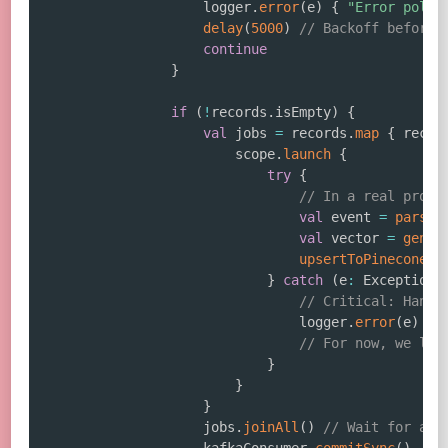
                    logger
.
error
(
e
)
{
"Error polli
delay
(
5000
)
// Backoff before 
continue
}
if
(
!
records
.
isEmpty
)
{
val
 jobs 
=
 records
.
map
{
 recor
                        scope
.
launch
{
try
{
// In a real proje
val
 event 
=
parseE
val
 vector 
=
gener
upsertToPinecone
(
v
}
catch
(
e
:
 Exception
)
// Critical: Handl
                                logger
.
error
(
e
)
{
// For now, we log
}
}
}
                    jobs
.
joinAll
(
)
// Wait for all