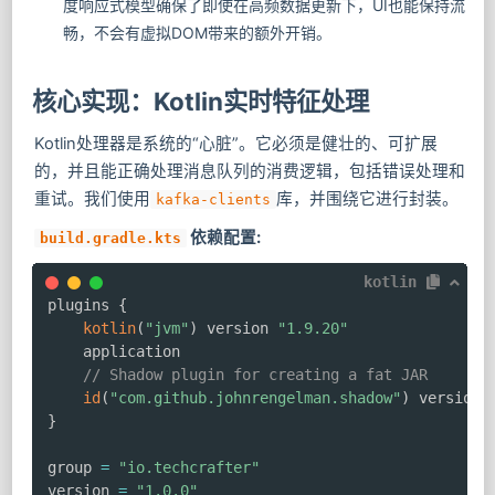
度响应式模型确保了即使在高频数据更新下，UI也能保持流
畅，不会有虚拟DOM带来的额外开销。
核心实现：Kotlin实时特征处理
Kotlin处理器是系统的“心脏”。它必须是健壮的、可扩展
的，并且能正确处理消息队列的消费逻辑，包括错误处理和
重试。我们使用
库，并围绕它进行封装。
kafka-clients
依赖配置:
build.gradle.kts
kotlin
plugins 
{
kotlin
(
"jvm"
)
 version 
"1.9.20"
    application

// Shadow plugin for creating a fat JAR
id
(
"com.github.johnrengelman.shadow"
)
 version 
}
group 
=
"io.techcrafter"
version 
=
"1.0.0"