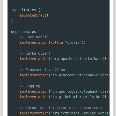
repositories 
{
mavenCentral
(
)
}
dependencies 
{
// Core Kotlin
implementation
(
kotlin
(
"stdlib"
)
)
// Kafka Client
implementation
(
"org.apache.kafka:kafka-clients
// Pinecone Java Client
implementation
(
"io.pinecone:pinecone-client:0.
// Logging
implementation
(
"ch.qos.logback:logback-classic
implementation
(
"io.github.microutils:kotlin-lo
// Coroutines for structured concurrency
implementation
(
"org.jetbrains.kotlinx:kotlinx-