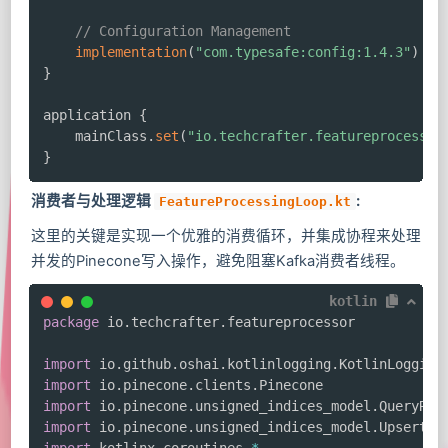
// Configuration Management
implementation
(
"com.typesafe:config:1.4.3"
)
}
application 
{
    mainClass
.
set
(
"io.techcrafter.featureprocessor
}
消费者与处理逻辑
:
FeatureProcessingLoop.kt
这里的关键是实现一个优雅的消费循环，并集成协程来处理
并发的Pinecone写入操作，避免阻塞Kafka消费者线程。
kotlin
package
 io
.
techcrafter
.
featureprocessor

import
 io
.
github
.
oshai
.
kotlinlogging
.
import
 io
.
pinecone
.
clients
.
import
 io
.
pinecone
.
unsigned_indices_model
.
import
 io
.
pinecone
.
unsigned_indices_model
.