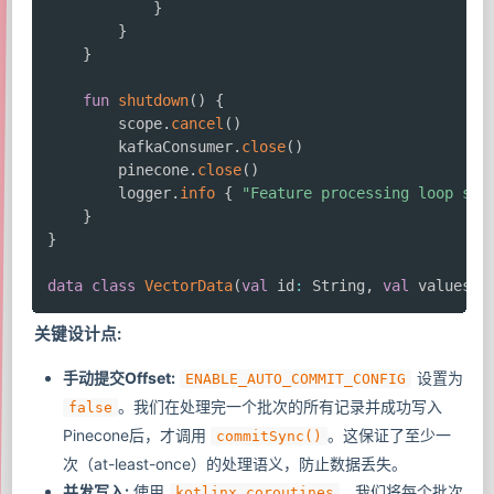
}
}
}
fun
shutdown
(
)
{
        scope
.
cancel
(
)
        kafkaConsumer
.
close
(
)
        pinecone
.
close
(
)
        logger
.
info
{
"Feature processing loop shu
}
}
data
class
VectorData
(
val
 id
:
 String
,
val
 values
:
 
关键设计点:
手动提交Offset:
设置为
ENABLE_AUTO_COMMIT_CONFIG
。我们在处理完一个批次的所有记录并成功写入
false
Pinecone后，才调用
。这保证了至少一
commitSync()
次（at-least-once）的处理语义，防止数据丢失。
并发写入:
使用
，我们将每个批次
kotlinx.coroutines