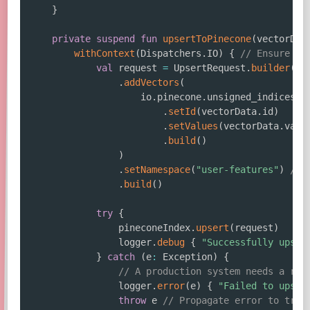
}
private
suspend
fun
upsertToPinecone
(
vectorDat
withContext
(
Dispatchers
.
IO
)
{
// Ensure th
val
 request 
=
 UpsertRequest
.
builder
(
)
.
addVectors
(
                    io
.
pinecone
.
unsigned_indices_m
.
setId
(
vectorData
.
id
)
.
setValues
(
vectorData
.
valu
.
build
(
)
)
.
setNamespace
(
"user-features"
)
// 
.
build
(
)
try
{
                pineconeIndex
.
upsert
(
request
)
                logger
.
debug
{
"Successfully upser
}
catch
(
e
:
 Exception
)
{
// A production system needs a rob
                logger
.
error
(
e
)
{
"Failed to upser
throw
 e 
// Propagate error to trig