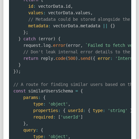
id
:
 vectorData
.
id
,
values
:
 vectorData
.
values
,
// Metadata could be stored alongside the ve
metadata
:
 vectorData
.
metadata 
||
{
}
}
;
}
catch
(
error
)
{
    request
.
log
.
error
(
error
,
`
Failed to fetch vect
// Don't leak internal error details to the cl
return
 reply
.
code
(
500
)
.
send
(
{
error
:
'Internal
}
}
)
;
// A route for finding similar users based on thei
const
 similarUsersSchema 
=
{
params
:
{
type
:
'object'
,
properties
:
{
userId
:
{
type
:
'string'
}
}
,
required
:
[
'userId'
]
}
,
query
:
{
type
:
'object'
,