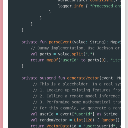
                    kafkaConsumer
.
commitSync
(
)
// 
                    logger
.
info
{
"Processed and c
}
}
}
}
private
fun
parseEvent
(
value
:
 String
)
:
 Map
<
Str
// Dummy implementation. Use Jackson or ko
val
 parts 
=
 value
.
split
(
","
)
return
mapOf
(
"userId"
to
 parts
[
0
]
,
"itemId
}
private
suspend
fun
generateVector
(
event
:
 Map
<
// This is a placeholder. In a real syste
// 1. Looking up existing features from a
// 2. Calling a remote model inference se
// 3. Performing some mathematical transf
// For this example, we generate a random
val
 userId 
=
 event
[
"userId"
]
as
 String

val
 randomVector 
=
List
(
128
)
{
Random
(
)
.
ne
return
VectorData
(
id 
=
"user:
$
userId
"
,
 val